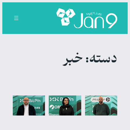
رفتن
به
محتوا
دسته:
خبر