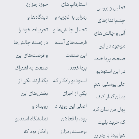
استارتاپ‌های
حوزه رمزارز،
تحلیل و بررسی
رمزارز به تجزیه و
دیدگاه‌ها و
چشم‌اندازهای
تحلیل چالش‌ها و
تجربیات خود را
آتی و چالش‌های
فرصت‌های آینده
در زمینه چالش‌ها
موجود در این
این صنعت
و فرصت‌های این
صنعت پرداخت.
پرداختند.
صنعت به اشتراک
در این استودیو
استودیو راه‌کار که
بگذارند. یکی از
علی یوسفی، هم
یکی از اجزای
بخش‌های این
بنیان‌گذار کیف
اصلی این رویداد
رویداد و
پول من بیان کرد
بود، با فعالان
نمایشگاه استدیو
که خرید بلیت
برجسته رمزارز
راه‌کار بود که
هواپیما با رمزارز