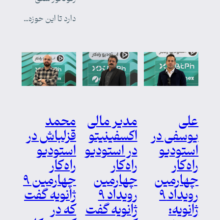
دارد تا این حوزه…
علی
مدیر مالی
محمد
یوسفی در
اکسفینیتو
قزلباش در
استودیو
در استودیو
استودیو
راه‌کار
راه‌کار
راه‌کار
چهارمین
چهارمین
چهارمین ۹
رویداد ۹
رویداد ۹
ژانویه گفت
ژانویه:
ژانویه گفت
که در