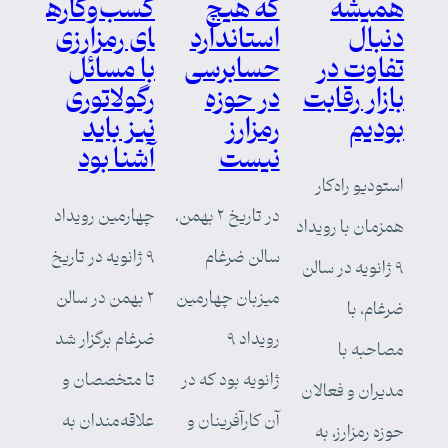
همیشه
که هیچ
کسب‌وکاره
دنبال
استاندارد
ای رمزارزی
تفاوت در
حسابرسی
با مسائل
بازار رقابت
در حوزه
رگولاتوری
بودیم
رمزارز
نیز باید
نیست
آشنا بود
استودیو راه‌کار
در تاریخ ۲ بهمن،
چهارمین رویداد
همزمان با رویداد
سالن ضرغام
۹ ژانویه در تاریخ
۹ ژانویه در سالن
میزبان چهارمین
۲ بهمن در سالن
ضرغام، با
رویداد ۹
ضرغام برگزار شد
مصاحبه با
ژانویه بود که در
تا متخصصان و
مدیران و فعالان
آن کارآفرینان و
علاقه‌مندان به
حوزه رمزارز، به