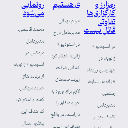
رمزارز و
ی هستیم
رونمایی
کارگزاری‌ها
می‌شود
تفاوتی
مریم بهبانی،
قائل نیست
محمد قاسمی،
مدیرعامل درج
مدیرعامل
در استودیو ۹
در استودیو ۹
مزدکس در
ژانویه، اعلام کرد
ژانویه، در
استودیو ۹ ژانویه؛
که این شرکت
چهارمین رویداد
از برنامه‌های
زیرساخت‌های
۹ ژانویه، سیاوش
جدید مزدکس
لازم برای ورود به
رستمی،
گفت و اعلام کرد
حوزه دیفای را
مدیرعامل
که هدف این
داراست. در واقع
اکسفینیتو از
پلتفرم اتصال
هدف این است