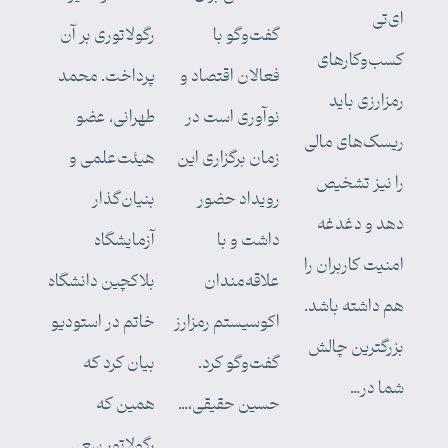
ای‌تی
گفت‌وگو با
رگولاتوری بر آن
کسب‌وکارهای
فعالان اقتصاد و
پرداخت. محمد
رمزارزی باید
نوآوری است در
طهرانی، عضو
ریسک‌های مالی
زمان برگزاری این
هیئت‌علمی و
را نیز تشخیص
رویداد حضور
بنیان‌گذار
دهد و دغدغه
داشت و با
آزمایشگاه
امنیت کاربران را
علاقه‌مندان
بلاکچین دانشگاه
هم داشته باشد.
اکوسیستم رمزارز
خاتم در استودیو
بزرگترین چالش
گفت‌وگو کرد.
بیان کرد که
شما در…
حسین حقیقی،…
همین که
رگولاتور سعی