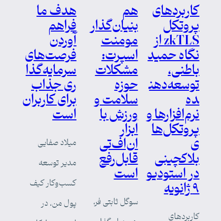
کاربردهای
هم
هدف ما
پروتکل
بنیان‌گذار
فراهم
zkTLS از
مومنت
آوردن
نگاه حمید
اسپرت:
فرصت‌های
باطنی،
مشکلات
سرمایه‌گذا
توسعه‌دهن
حوزه
ری جذاب
ده
سلامت و
برای کاربران
نرم‌افزارها و
ورزش با
است
پروتکل‌ها
ابزار
ی
ان‌اف‌تی
میلاد صفایی
بلاکچینی
قابل‌رفع
مدیر توسعه
در استودیو
است
کسب‌وکار کیف
۹ ژانویه
سوگل ثابتی فر،
پول من، در
کاربردهای