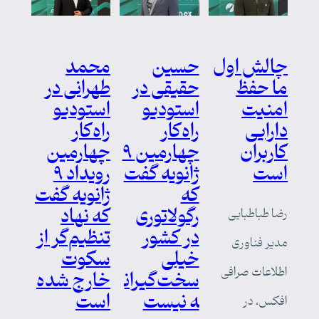
چالش اول
حسین
محمد
ما حفظ
حقیقی در
طهرانی در
امنیت
استودیو
استودیو
دارایی
راه‌کار
راه‌کار
کاربران
چهارمین ۹
چهارمین
است
ژانویه گفت
رویداد ۹
که
ژانویه گفت
رگولاتوری
که نهاد
رضا طباطبایی
در کشور
تنظیم‌گر از
مدیر فناوری
خیلی
سکوت
اطلاعات صرافی
سخت‌گیران
خارج شده
ه نیست
است
افکس، در