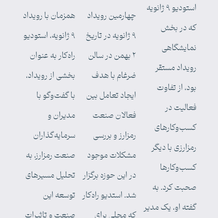
استودیو ۹ ژانویه
چهارمین رویداد
همزمان با رویداد
که در بخش
۹ ژانویه در تاریخ
۹ ژانویه، استودیو
نمایشگاهی
۲ بهمن در سالن
راه‌کار به عنوان
رویداد مستقر
ضرغام با هدف
بخشی از رویداد،
بود، از تفاوت
ایجاد تعامل بین
با گفت‌وگو با
فعالیت در
فعالان صنعت
مدیران و
کسب‌وکارهای
رمزارز و بررسی
سرمایه‌گذاران
رمزارزی با دیگر
مشکلات موجود
صنعت رمزارز، به
کسب‌وکارها
در این حوزه برگزار
تحلیل مسیرهای
صحبت کرد. به
شد. استدیو راه‌کار
توسعه این
گفته او،‌ یک مدیر
که محلی برای
صنعت و تاثیرات