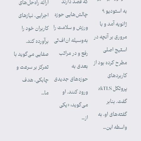
که قصد دارند
ارائه راه‌حل‌های
به استودیو ۹
چالش‌هایی حوزه
اجرایی، نیازهای
ژانویه آمد و با
ورزش و سلامت را
کاربران خود را
مروری بر آنچه در
به‌وسیله ان‌اف‌تی
برآورده کند.
استیج اصلی
رفع و در مراتب
صفایی می‌گوید با
مطرح کرده بود از
بعدی به
تمرکز بر سرعت و
کاربردهای
حوزه‌های جدیدی
چابکی، هدف
پروتکل zkTLS
ورود کنند. او
ما…
گفت. بنابر
می‌گوید: «یکی
گفته‌های او، به
از…
واسطه این…