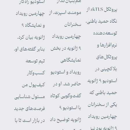
هم‌بنیان‌گذار
استودیو راه‌کار
پروتکل zkTLS از
مومنت اسپرت، از
چهارمین رویداد
نگاه حمید باطنی،
سخنرانان
و نمایشگاه ۹
توسعه‌دهنده
چهارمین رویداد
ژانویه بیان کرد.
نرم‌افزارها و
۹ ژانویه در بخش
بنابر گفته‌های او،
پروتکل‌های
نمایشگاهی
تیم توسعه
بلاکچینی در
رویداد و استودیو
کسب‌وکار
استودیو ۹ ژانویه
حاضر شد. او در
کیف‌پول من
حمید باطنی که
گفت‌وگویی کوتاه
مسئول شناسایی
یکی از سخنرانان
با استودیو ۹
فرصت‌های جدید
چهارمین رویداد
ژانویه توضیح داد
در بازار است تا با
۹ ژانویه بود نیز