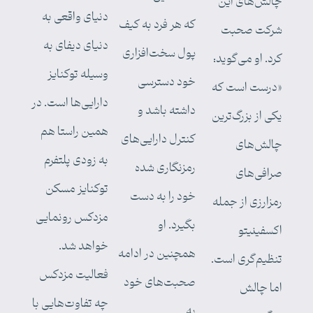
چالش‌های این
دنیای واقعی به
که هر فرد به کیف
شرکت صحبت
دنیای دیفای به
پول سخت‌افزاری
کرد. او می‌گوید:
وسیله توکنایز
خود دسترسی
«درست است که
دارایی‌ها است. در
داشته باشد و
یکی از بزرگ‌ترین
همین راستا هم
کنترل دارایی‌های
چالش‌های
به زودی پلتفرم
رمزنگاری شده
صرافی‌های
توکنایز مسکن
خود را به دست
رمزارزی از جمله
مزدکس رونمایی
بگیرد. او
اکسفینیتو
خواهد شد.
همچنین در ادامه
تنظیم‌گری است.
فعالیت مزدکس
صحبت‌های خود
اما چالش
چه تفاوت‌هایی با
به…