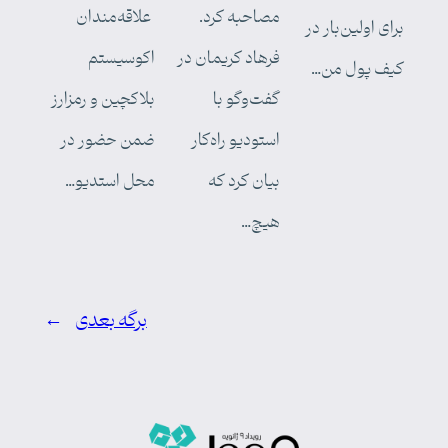
مصاحبه کرد.
علاقه‌مندان
برای اولین‌بار در
فرهاد کریمان در
اکوسیستم
کیف پول من…
گفت‌وگو با
بلاکچین و رمزارز
استودیو راه‌کار
ضمن حضور در
بیان کرد که
محل استدیو…
هیچ…
برگه بعدی
→