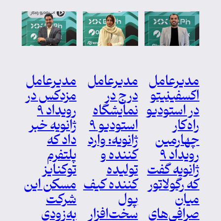
مدیرعامل
مدیرعامل
مدیرعامل
اکسفینیتو
درج در
مزدکس در
در استودیو
نمایشگاه
رویداد ۹
راه‌کار
استودیو ۹
ژانویه خبر
چهارمین
ژانویه: وارد
داد که
رویداد ۹
کننده و
پلتفرم
ژانویه گفت
تولیده
توکنایز
که رگولاتور
کننده کیف
مسکن این
میان
پول
شرکت
صرافی‌‌های‌
سخت‌افزار
به‌زودی