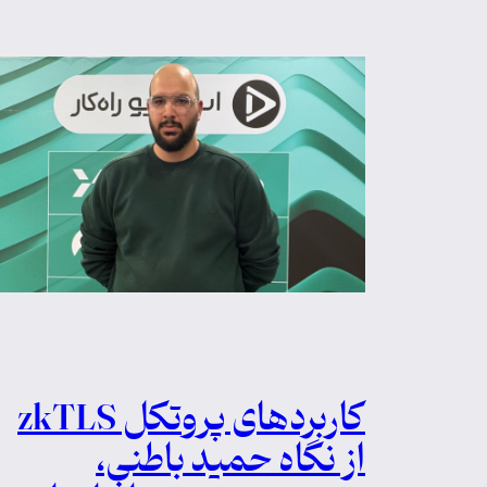
کاربردهای پروتکل zkTLS
از نگاه حمید باطنی،