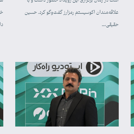
است در زمان برگزاری این رویداد حضور داشت و با
هی
علاقه‌مندان اکوسیستم رمزارز گفت‌وگو کرد. حسین
خا
حقیقی،…
دا