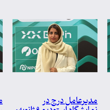
مدیرعامل درج در
م