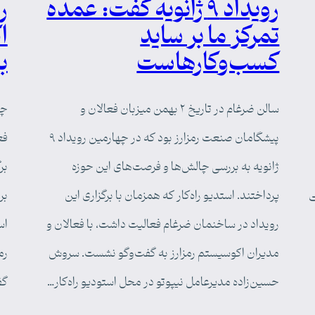
رویداد ۹ ژانویه گفت: عمده
تمرکز ما بر ساید
ا
کسب‌وکارهاست
ب
سالن ضرغام در تاریخ ۲ بهمن میزبان فعالان و
پیشگامان صنعت رمزارز بود که در چهارمین رویداد ۹
ژانویه به بررسی چالش‌ها و فرصت‌های این حوزه
بر
پرداختند. استدیو راه‌کار که همزمان با برگزاری این
بر
ت
رویداد در ساخنمان ضرغام فعالیت داشت، با فعالان و
اس
مدیران اکوسیستم رمزارز به گفت‌وگو نشست. سروش
رم
حسین‌زاده مدیرعامل نیپوتو در محل استودیو راه‌کار…
گف