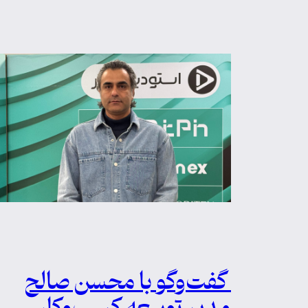
گفت‌وگو با محسن صالح