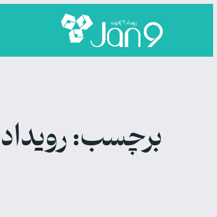
رفتن
به
محتوا
برچسب:
رویداد 