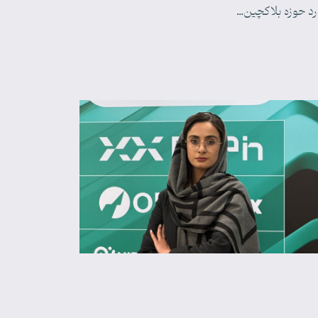
رد حوزه بلاکچین…