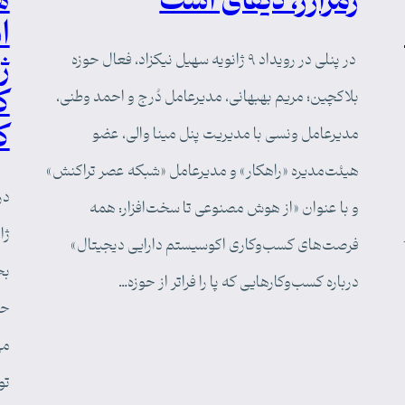
رمزارز، دیفای است
ه
ژ
در پنلی در رویداد ۹ ژانویه سهیل نیکزاد، فعال حوزه
ک
بلاکچین؛ مریم بهبهانی، مدیرعامل دُرج و احمد وطنی،
ک
مدیرعامل ونسی با مدیریت پنل مینا والی، عضو
هیئت‌مدیره «راهکار» و مدیرعامل «شبکه عصر تراکنش»
و با عنوان «از هوش مصنوعی تا سخت‌افزار: همه
ژا
فرصت‌های کسب‌وکاری اکوسیستم دارایی دیجیتال»
بح
درباره کسب‌وکارهایی که پا را فراتر از حوزه…
حو
تو