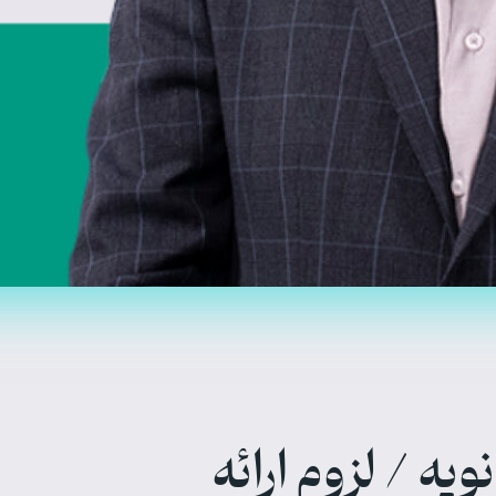
 با امیرعباس امامی به بهانه رویداد ۹ ژانویه / لزوم ارائه