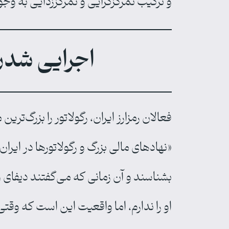
و ترکیب تمرکزگرایی و تمرکززدایی به وجود
اجرایی شدن
فعالان رمزارز ایران، رگولاتور را بزرگ‌
«نهادهای مالی بزرگ و رگولاتورها در ایرا
بشناسند و آن زمانی که می‌گفتند دیفای 
او را ندارم، اما واقعیت این است که وقت