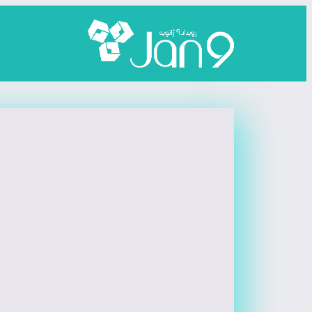
رفتن
به
محتوا