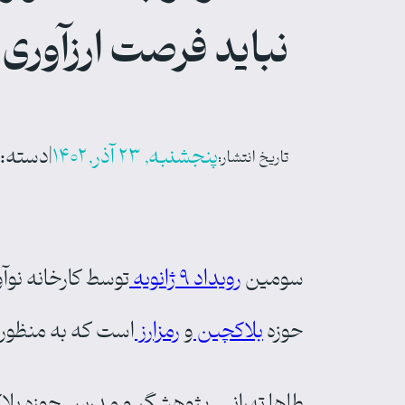
نباید فرصت ارزآوری 
پنجشنبه, ۲۳ آذر, ۱۴۰۲
|
دسته‌:
تاریخ انتشار:
سومین
رویداد ۹ ژانویه
حوزه
بلاکچین
و
رمزارز
است که به منظور گ
طاها تهرانی، پژوهشگر و مدرس حوزه بلاک