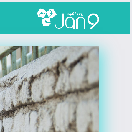
رفتن
به
محتوا