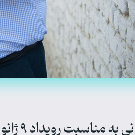
گفت‌وگو با طا