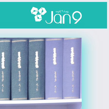
رفتن
به
محتوا