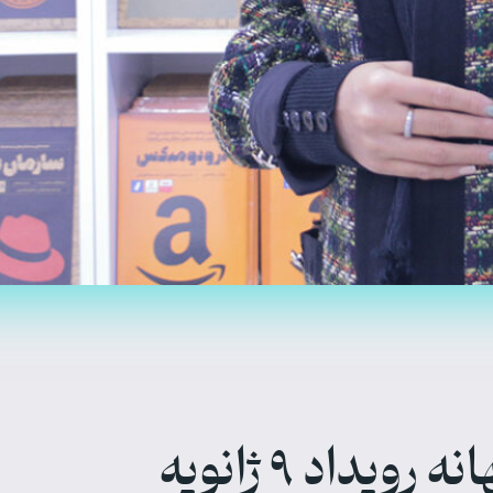
گفت‌وگو با مدیرعامل امین درج خاورمیانه به بهانه رویداد ۹ ژانویه